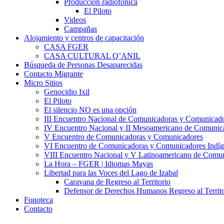
Producción radiofónica
El Piloto
Videos
Campañas
Alojamiento y centros de capacitación
CASA FGER
CASA CULTURAL Q’ANIL
Búsqueda de Personas Desaparecidas
Contacto Migrante
Micro Sitios
Genocidio Ixil
El Piloto
El silencio NO es una opción
III Encuentro Nacional de Comunicadoras y Comunicado
IV Encuentro Nacional y II Mesoamericano de Comunic
V Encuentro de Comunicadoras y Comunicadores
VI Encuentro de Comunicadoras y Comunicadores Indíg
VIII Encuentro Nacional y V Latinoamericano de Comu
La Hora – FGER | Idiomas Mayas
Libertad para las Voces del Lago de Izabal
Caravana de Regreso al Territorio
Defensor de Derechos Humanos Regreso al Territo
Fonoteca
Contacto