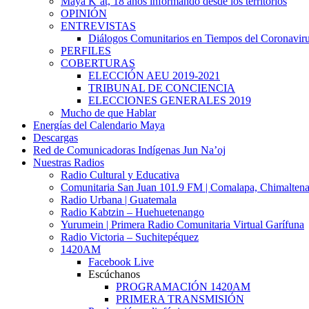
Maya K’at, 18 años informando desde los territorios
OPINIÓN
ENTREVISTAS
Diálogos Comunitarios en Tiempos del Coronavir
PERFILES
COBERTURAS
ELECCIÓN AEU 2019-2021
TRIBUNAL DE CONCIENCIA
ELECCIONES GENERALES 2019
Mucho de que Hablar
Energías del Calendario Maya
Descargas
Red de Comunicadoras Indígenas Jun Na’oj
Nuestras Radios
Radio Cultural y Educativa
Comunitaria San Juan 101.9 FM | Comalapa, Chimalten
Radio Urbana | Guatemala
Radio Kabtzin – Huehuetenango
Yurumein | Primera Radio Comunitaria Virtual Garífuna
Radio Victoria – Suchitepéquez
1420AM
Facebook Live
Escúchanos
PROGRAMACIÓN 1420AM
PRIMERA TRANSMISIÓN