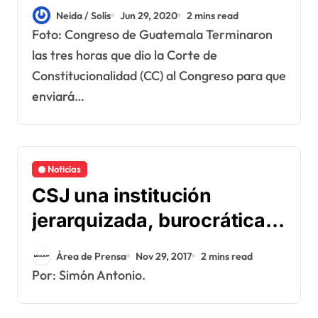
Neida / Solis
Jun 29, 2020
2 mins read
Foto: Congreso de Guatemala Terminaron
las tres horas que dio la Corte de
Constitucionalidad (CC) al Congreso para que
enviará…
Noticias
CSJ una institución
jerarquizada, burocrática y
masculinazada según
Área de Prensa
Nov 29, 2017
2 mins read
informe de Impunity Watch
Por: Simón Antonio.