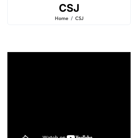
CSJ
Home
CSJ