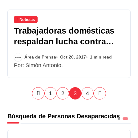
Noticias
Trabajadoras domésticas
respaldan lucha contra
corrupción e impunidad
Área de Prensa
Oct 20, 2017
1 min read
Por: Simón Antonio.
P
1
2
3
4
a
Búsqueda de Personas Desaparecidas
g
i