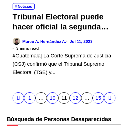
Noticias
Tribunal Electoral puede
hacer oficial la segunda
vuelta
Marco A. Hernández A.
Jul 11, 2023
3 mins read
#Guatemala| La Corte Suprema de Justicia
(CSJ) confirmó que el Tribunal Supremo
Electoral (TSE) y...
P
1
…
10
11
12
…
15
a
Búsqueda de Personas Desaparecidas
g