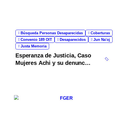
i
n
a
Búsqueda Personas Desaparecidas
Coberturas
c
Convenio 189 OIT
Desaparecidos
Jun Na'oj
Justa Memoria
i
Esperanza de Justicia, Caso
ó
Mujeres Achi y su denuncia
contra el terror de Estado
n
“Violencia sexual”
d
e
e
n