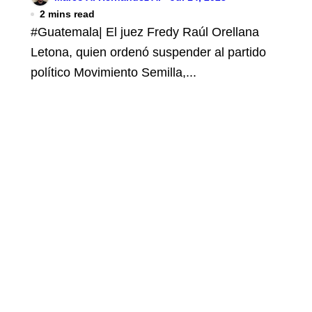
del servicio civil
2 mins read
#Guatemala| El juez Fredy Raúl Orellana
Letona, quien ordenó suspender al partido
político Movimiento Semilla,...